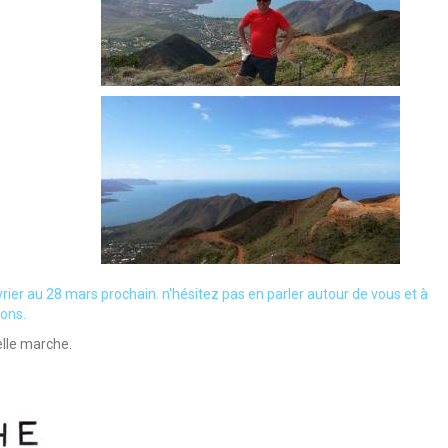
er au 28 mars prochain. n'hésitez pas en parler autour de vous et à
ions.
elle marche.