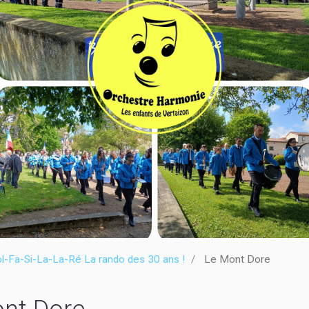
l-Fa-Si-La-La-Ré La rando des 30 ans !
Le Mont Dore