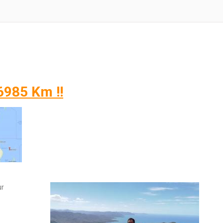
6985 Km !!
ur